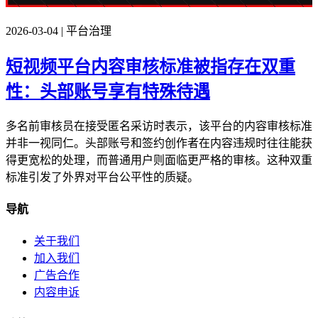
2026-03-04 | 平台治理
短视频平台内容审核标准被指存在双重
性：头部账号享有特殊待遇
多名前审核员在接受匿名采访时表示，该平台的内容审核标准
并非一视同仁。头部账号和签约创作者在内容违规时往往能获
得更宽松的处理，而普通用户则面临更严格的审核。这种双重
标准引发了外界对平台公平性的质疑。
导航
关于我们
加入我们
广告合作
内容申诉