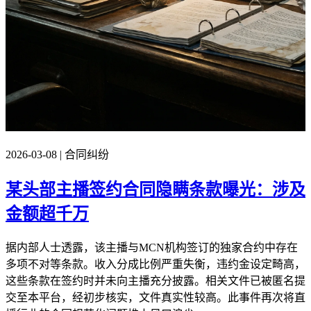
2026-03-08 | 合同纠纷
某头部主播签约合同隐瞒条款曝光：涉及
金额超千万
据内部人士透露，该主播与MCN机构签订的独家合约中存在
多项不对等条款。收入分成比例严重失衡，违约金设定畸高，
这些条款在签约时并未向主播充分披露。相关文件已被匿名提
交至本平台，经初步核实，文件真实性较高。此事件再次将直