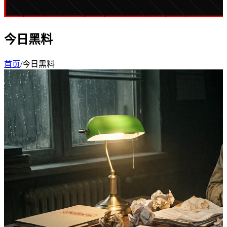
今日黑料
首页
/
今日黑料