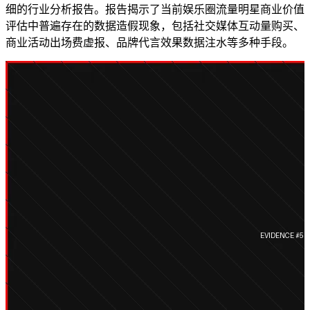
细的行业分析报告。报告揭示了当前娱乐圈流量明星商业价值
评估中普遍存在的数据造假现象，包括社交媒体互动量购买、
商业活动出场费虚报、品牌代言效果数据注水等多种手段。