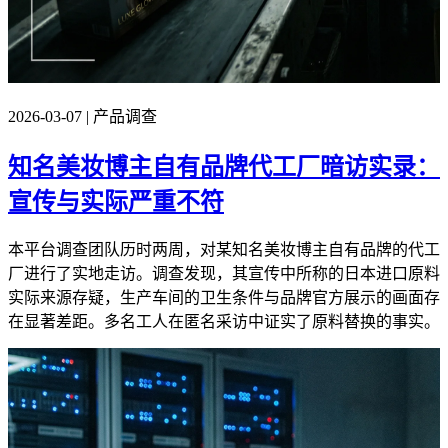
2026-03-07 | 产品调查
知名美妆博主自有品牌代工厂暗访实录：
宣传与实际严重不符
本平台调查团队历时两周，对某知名美妆博主自有品牌的代工
厂进行了实地走访。调查发现，其宣传中所称的日本进口原料
实际来源存疑，生产车间的卫生条件与品牌官方展示的画面存
在显著差距。多名工人在匿名采访中证实了原料替换的事实。